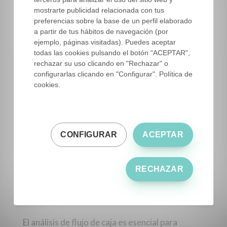
claramente qué canales generan más beneficio.
mostrarte publicidad relacionada con tus
preferencias sobre la base de un perfil elaborado
a partir de tus hábitos de navegación (por
ejemplo, páginas visitadas). Puedes aceptar
7. Liquidez y flujo de caja
todas las cookies pulsando el botón “ACEPTAR",
rechazar su uso clicando en "Rechazar" o
Un proyecto puede ser rentable sobre el papel y
configurarlas clicando en "Configurar". Política de
cookies.
fracasar por falta de liquidez.
Aspectos clave:
Los ingresos se concentran en campaña,
CONFIGURAR
ACEPTAR
pero los gastos son constantes.
La exportación suele implicar pagos a 60 o
RECHAZAR
90 días.
Es imprescindible un colchón financiero
para evitar tensiones.
El análisis de flujo de caja es esencial para