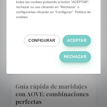
Fuente: Banco de imágenes de ESAO
todas las cookies pulsando el botón “ACEPTAR",
rechazar su uso clicando en "Rechazar" o
configurarlas clicando en "Configurar". Política de
cookies.
CONFIGURAR
ACEPTAR
RECHAZAR
Guía rápida de maridajes
con AOVE: combinaciones
perfectas