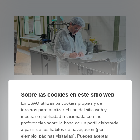
Checklist del
Sobre las cookies en este sitio web
emprendedor: pasos
En ESAO utilizamos cookies propias y de
iniciales para lanzar tu
terceros para analizar el uso del sitio web y
mostrarte publicidad relacionada con tus
marca AOVE
preferencias sobre la base de un perfil elaborado
a partir de tus hábitos de navegación (por
23 JUN, 26
|
ejemplo, páginas visitadas). Puedes aceptar