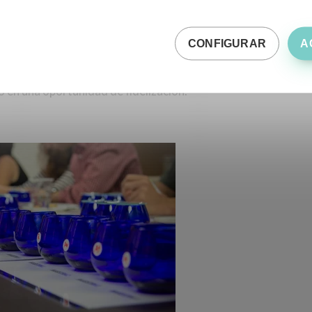
l cliente para
catar un AOVE premium
, explicando sus
irtiendo el servicio en una experiencia gastronómica
CONFIGURAR
A
 en una oportunidad de fidelización.