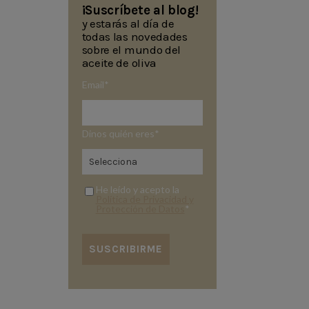
¡Suscríbete al blog!
y estarás al día de
todas las novedades
sobre el mundo del
aceite de oliva
Email
*
Dinos quién eres
*
He leído y acepto la
Política de Privacidad y
Protección de Datos
*