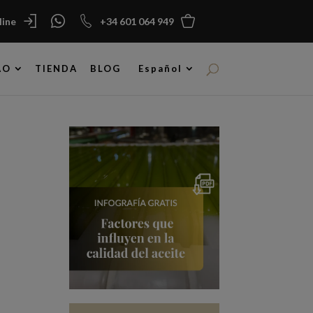
ine
+34 601 064 949
AO
TIENDA
BLOG
Español