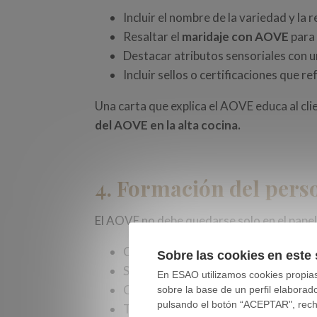
Incluir el nombre de la variedad y la r
Resaltar el
maridaje con AOVE
para 
Destacar atributos sensoriales con u
Incluir sellos o certificaciones que re
Una carta que explica el AOVE educa al cl
del
AOVE en la alta cocina
.
4. Formación del perso
El AOVE no debe quedarse solo en el papel d
Conocer variedades y perfiles sensor
Sobre las cookies en este 
Saber explicar de forma sencilla los ac
En ESAO utilizamos cookies propias 
Ofrecer sugerencias de
maridaje c
sobre la base de un perfil elaborad
pulsando el botón “ACEPTAR", rechaz
Transmitir entusiasmo y profesional