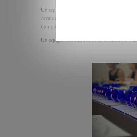
Un equipo formado
incluso puede guiar a
aromas, intensidad y características, conv
completa.
Un equipo formado convierte cada servicio