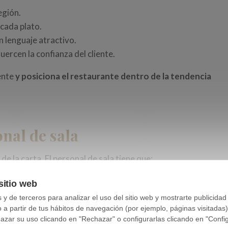
egión.
cada plato.
n lenguaje atractivo.
fuercen la confianza del cliente.
iente
y posiciona el restaurante dentro de la tendencia
nal de sala
e la carta. El personal de sala tiene que:
iales.
sitio web
eites al cliente.
y de terceros para analizar el uso del sitio web y mostrarte publicidad
on AOVE
.
o a partir de tus hábitos de navegación (por ejemplo, páginas visitadas
ar su uso clicando en "Rechazar" o configurarlas clicando en "Configu
idad.