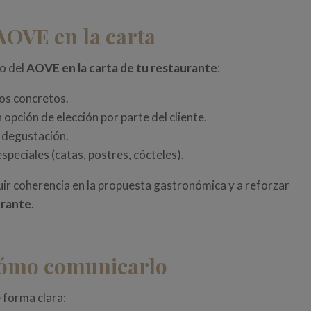
 AOVE en la carta
ro del
AOVE en la carta de tu restaurante
:
os concretos.
ción de elección por parte del cliente.
 degustación.
peciales (catas, postres, cócteles).
uir coherencia en la propuesta gastronómica y a reforzar
urante
.
 cómo comunicarlo
e forma clara: