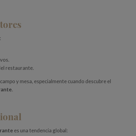
ctores
:
ivos.
del restaurante.
tre campo y mesa, especialmente cuando descubre el
rante
.
cional
urante
es una tendencia global: