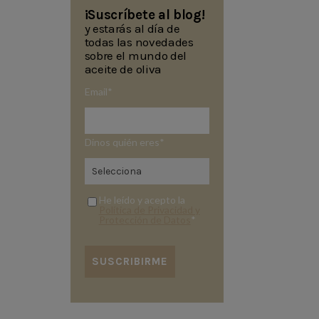
¡Suscríbete al blog!
y estarás al día de
todas las novedades
sobre el mundo del
aceite de oliva
Email
*
Dinos quién eres
*
He leído y acepto la
Política de Privacidad y
Protección de Datos
*