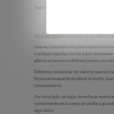
Todo comunica y con esa premisa debemos 
Vende experiencias y no litros d
Una vez cumplidos los pasos anteriores t
o un buen logotipo no hará que vendamos 
pilares estará en la diferenciación y en 
Debemos comunicar los valores que nos hace
forma artesanal de producir el aceite, la a
consumidores.
Por otro lado, en lugar de enfocar nuestra
comúnmente en la venta de aceite a grane
algo único.