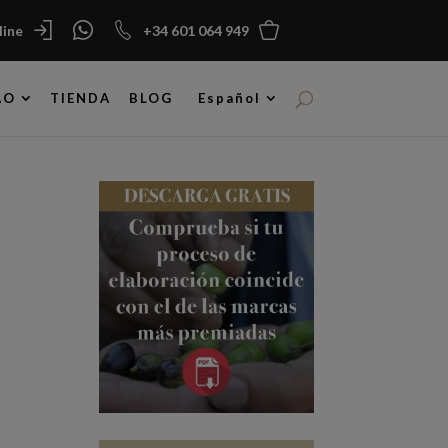
ine
+34 601 064 949
AO
TIENDA
BLOG
Español