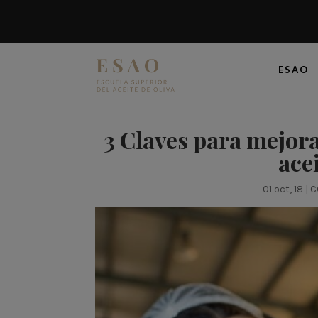
ESAO
3 Claves para mejorar
acei
01 oct, 18
|
C