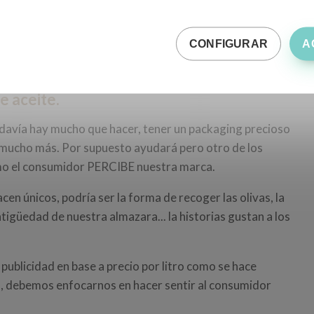
trabajar siempre para construir una marca de éxito.
CONFIGURAR
A
e aceite.
odavía hay mucho que hacer, tener un packaging precioso
mucho más. Por supuesto ayudará pero otro de los
cómo el consumidor PERCIBE nuestra marca.
n únicos, podría ser la forma de recoger las olivas, la
ntigüedad de nuestra almazara... la historias gustan a los
 publicidad en base a precio por litro como se hace
l, debemos enfocarnos en hacer sentir al consumidor