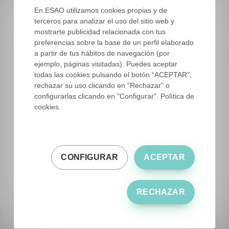
En ESAO utilizamos cookies propias y de
terceros para analizar el uso del sitio web y
Publicaciones destacadas
mostrarte publicidad relacionada con tus
preferencias sobre la base de un perfil elaborado
a partir de tus hábitos de navegación (por
Estrategias de salida: opciones para
ejemplo, páginas visitadas). Puedes aceptar
inversores en negocios de AOVE
todas las cookies pulsando el botón “ACEPTAR",
rechazar su uso clicando en "Rechazar" o
Escuela Superior del Aceite de Oliva
8/4/2026
configurarlas clicando en "Configurar". Política de
cookies.
Estrategias de marketing digital
AOVE para posicionar tu nueva
marca
CONFIGURAR
ACEPTAR
Escuela Superior del Aceite de Oliva
8/4/2026
Cómo diferenciar entre distintas
variedades y regiones de AOVE
RECHAZAR
Escuela Superior del Aceite de Oliva
8/4/2026