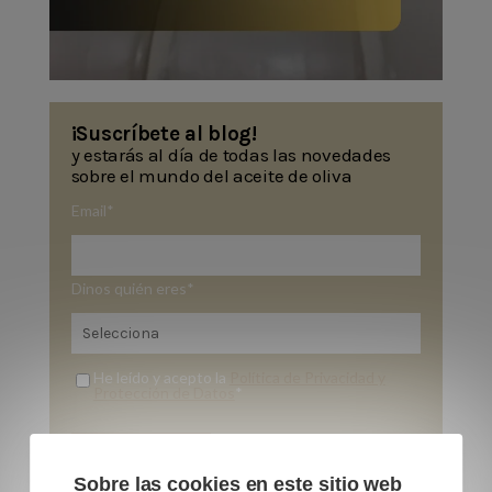
¡Suscríbete al blog!
y estarás al día de todas las novedades
sobre el mundo del aceite de oliva
Email
*
Dinos quién eres
*
He leído y acepto la
Política de Privacidad y
Protección de Datos
*
Sobre las cookies en este sitio web