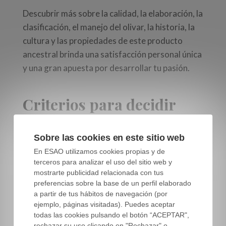
Descubrir más sobre la calidad, la elaboración, la
clasificación, el manejo del olivar, la historia, la
cultura y las propiedades de este producto
ancestral brinda una satisfacción personal única
y una gran apuesta por desarrollar tu pasión.
Criterios para decidir
Durante el máster, tendrás la oportunidad de ir
Sobre las cookies en este sitio web
formándote y adquirir nociones básicas que te
En ESAO utilizamos cookies propias y de
irán ayudando a recorrer el camino que te hayas
terceros para analizar el uso del sitio web y
marcado.
mostrarte publicidad relacionada con tus
preferencias sobre la base de un perfil elaborado
Sin duda embarcarte en un nuevo proyecto o
a partir de tus hábitos de navegación (por
desarrollar un proyecto existente, necesita de
ejemplo, páginas visitadas). Puedes aceptar
todas las cookies pulsando el botón “ACEPTAR",
una base sólida, donde poder apoyarte antes de
rechazar su uso clicando en "Rechazar" o