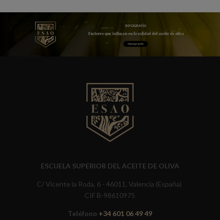
ESCUELA SUPERIOR DEL ACEITE DE OLIVA
C/ Vicente la Roda, 6 - 46011, Valencia (España)
CIF B-98610975
Teléfono
+34 601 06 49 49