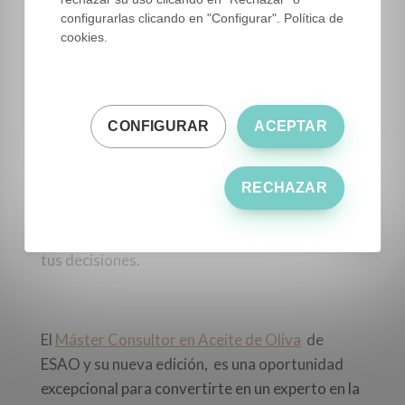
decidir.
configurarlas clicando en "Configurar". Política de
cookies.
El Master quiere dotarte de las herramientas
necesarias para que tu inversión en formación
te sea rentable.
CONFIGURAR
ACEPTAR
Te permitirá tener criterios sólidos para poder
ir tomando decisiones que sean lo más
profesionales posible. Esto te producirá una
RECHAZAR
solidez que no se puede obtener sino con la
formación y la posterior puesta en práctica de
tus decisiones.
El
Máster Consultor en Aceite de Oliva
de
ESAO y su nueva edición, es una oportunidad
excepcional para convertirte en un experto en la