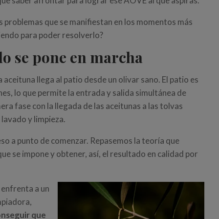
 que saber afrontar para lograr ese AOVE al que aspiras.
sos problemas que se manifiestan en los momentos más
endo para poder resolverlo?
todo se pone en marcha
ceituna llega al patio desde un olivar sano. El patio es
nes, lo que permite la entrada y salida simultánea de
era fase con la llegada de las aceitunas a las tolvas
lavado y limpieza.
oceso a punto de comenzar. Repasemos la teoría que
que se impone y obtener, así, el resultado en calidad por
 enfrenta a un
mpiadora,
nseguir que