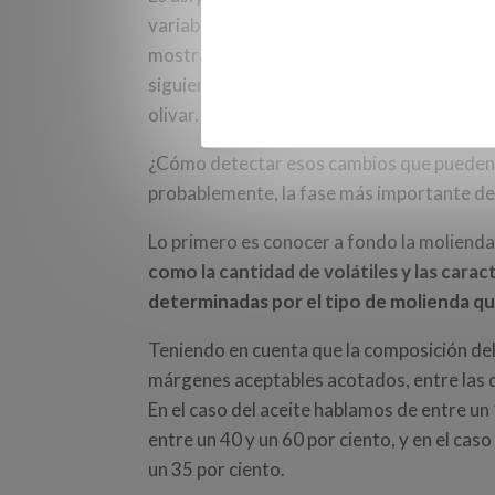
variabilidad del producto llega a tal ext
mostrar alteraciones en su constitución en 
siguiente. Sí, aunque se trate de la misma
olivar.
¿Cómo detectar esos cambios que pueden ll
probablemente, la fase más importante de
Lo primero es conocer a fondo la moliend
como la cantidad de volátiles y las cara
determinadas por el tipo de molienda que
Teniendo en cuenta que la composición del 
márgenes aceptables acotados, entre las 
En el caso del aceite hablamos de entre un 
entre un 40 y un 60 por ciento, y en el cas
un 35 por ciento.