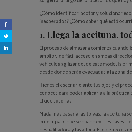
surgen a lo largo del proceso, los que hay
¿Cómo identificar, acotar y solucionar e
inesperados? ¿Cómo saber qué está ocurri
1. Llega la aceituna, 
El proceso de almazara comienza cuando la a
amplio y de fácil acceso en ambas direccio
vehículos agilizando, de este modo, la prim
desde donde serán evacuadas a la zona de 
Tienes el escenario ante tus ojos y el pr
conoces para poder aplicarla a la práctica 
el que suspiras.
Nada más pasar a las tolvas, la aceituna se
primer paso que se divide en tres fases: li
despalilladora y lavadora. El objetivo es
co