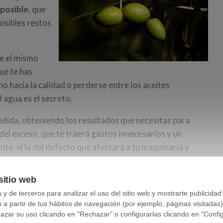
 posible
, que
posibles restos
e el mismo
ue te has
o hacia la calidad o perderse entre los aceites
 agua es el secreto.
medida, obteniendo los resultados que necesitas para
a del exceso, que te traerá gastos innecesarios y un
nte, ni la del defecto que afectará a tu maquinaria y
á, irrecuperables.
pendencia de la variabilidad
sitio web
y de terceros para analizar el uso del sitio web y mostrarte publicidad
o a partir de tus hábitos de navegación (por ejemplo, páginas visitadas
ar su uso clicando en "Rechazar" o configurarlas clicando en "Configu
dinámico afectado por factores en constante cambio. La