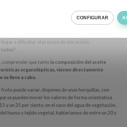
remo que, como probablemente sabrás, la aceituna puede
cuanto a agua, aceite y pulpa, de un día para el
CONFIGURAR
A
 variedad y de frutos recogidos en una misma área del
egar a dificultar el proceso de extracción,
 todas?
a, comprender que tanto
la composición del aceite
cterísticas organolépticas, vienen directamente
 se lleve a cabo.
fruto puede variar, dispones de unas horquillas, con
que se pueden mover los valores de forma orientativa.
15 y un 25 por ciento; en el caso del agua de vegetación,
o del hueso y tejido vegetal, hablaríamos de entre un 20 y