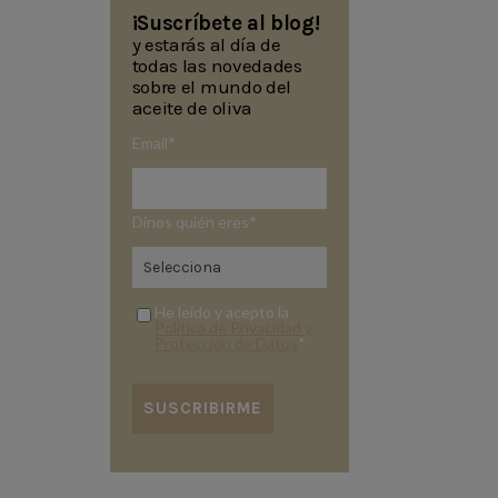
¡Suscríbete al blog!
y estarás al día de
todas las novedades
sobre el mundo del
aceite de oliva
Email
*
Dinos quién eres
*
He leído y acepto la
Política de Privacidad y
Protección de Datos
*