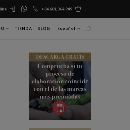
ine
+34 601 064 949
AO
TIENDA
BLOG
Español