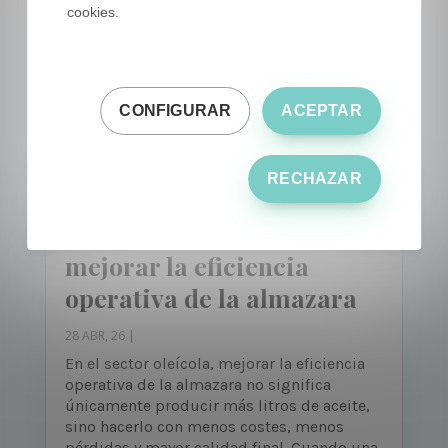
cookies.
CONFIGURAR
ACEPTAR
RECHAZAR
Transformación exitosa:
mejorar la eficiencia
operativa de la almazara
28 ABR, 26
|
En el sector oleícola, mejorar la eficiencia
operativa de la almazara no significa
únicamente producir más litros de aceite,
sino hacerlo con menos costes, menos
pérdidas y mayor calidad final. Cuando una