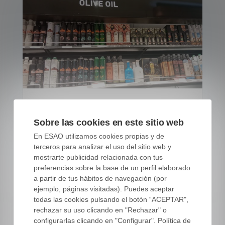
Cómo atraer inversores
Sobre las cookies en este sitio web
para tu negocio de AOVE
En ESAO utilizamos cookies propias y de
terceros para analizar el uso del sitio web y
05 MAY, 26
|
mostrarte publicidad relacionada con tus
Fuente: banco de imágenes de ESAO
preferencias sobre la base de un perfil elaborado
a partir de tus hábitos de navegación (por
ejemplo, páginas visitadas). Puedes aceptar
todas las cookies pulsando el botón “ACEPTAR",
rechazar su uso clicando en "Rechazar" o
configurarlas clicando en "Configurar". Política de