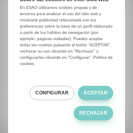
olivar, de la almazara o de la comercialización
En ESAO utilizamos cookies propias y de
del AOVE, son las pautas que garantizarán que
terceros para analizar el uso del sitio web y
cada año conozcas mejor tu almazara y
mostrarte publicidad relacionada con tus
consigas hacer un aceite de oliva a la altura de
preferencias sobre la base de un perfil elaborado
a partir de tus hábitos de navegación (por
tus expectativas y de las de tus clientes.
ejemplo, páginas visitadas). Puedes aceptar
todas las cookies pulsando el botón “ACEPTAR",
Para obtener el extraordinario AOVE que tienes
rechazar su uso clicando en "Rechazar" o
previsto conseguir
no hay atajos ni trucos
,
configurarlas clicando en "Configurar". Política de
deberás estar preparado para hacer frente a
cookies.
cualquier imprevisto, solo así elaborarás un
aceite de oliva virgen extra excelente sin
desfallecer en el intento.
CONFIGURAR
ACEPTAR
RECHAZAR