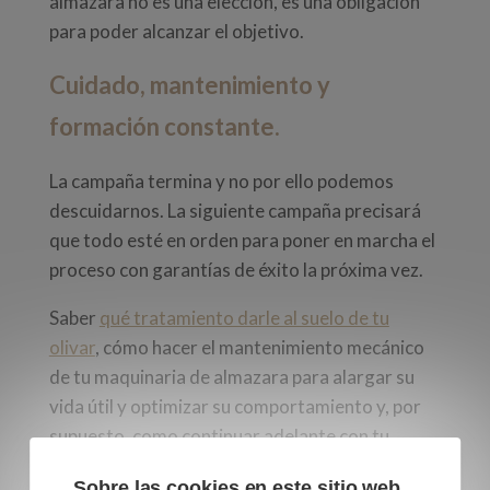
almazara no es una elección, es una obligación
para poder alcanzar el objetivo.
Cuidado, mantenimiento y
formación constante.
La campaña termina y no por ello podemos
descuidarnos. La siguiente campaña precisará
que todo esté en orden para poner en marcha el
proceso con garantías de éxito la próxima vez.
Saber
qué tratamiento darle al suelo de tu
olivar
, cómo hacer el mantenimiento mecánico
de tu maquinaria de almazara para alargar su
vida útil y optimizar su comportamiento y, por
supuesto, como continuar adelante con tu
formación para estar a la última en la técnica del
Sobre las cookies en este sitio web