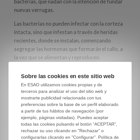
bacterias, que nadan con la intención de fundar
nuevas verrugas.
Las bacterias no pueden infectar con la corteza
intacta, sino que infestan a través de heridas
recientes, donde se instalan, comenzando
segregar las hormonas que formarán el callo, a
la vez que se alimentan y reproducen.
Por lo tanto, para que se produzca la
Sobre las cookies en este sitio web
tuberculosis, se requieren condiciones de
En ESAO utilizamos cookies propias y de
superficie de la planta mojada, heridas recientes
terceros para analizar el uso del sitio web y
y otras verrugas anteriores que sirvan de
mostrarte publicidad relacionada con tus
fuente de inoculo.
preferencias sobre la base de un perfil elaborado
a partir de tus hábitos de navegación (por
ejemplo, páginas visitadas). Puedes aceptar
Estas heridas suelen ser las producidas durante
todas las cookies pulsando el botón “ACEPTAR",
la recolección de la aceituna, así como aquellas
rechazar su uso clicando en "Rechazar" o
producidas por granizo o por heladas fuertes,
configurarlas clicando en "Configurar". Política de