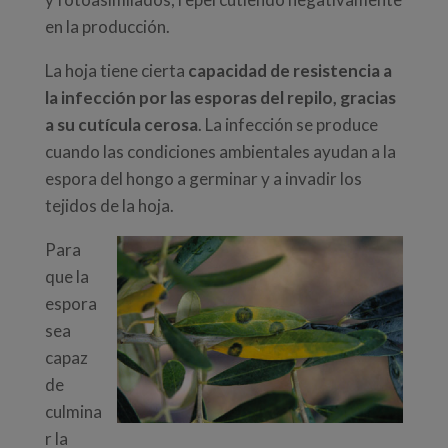
en la producción.
La hoja tiene cierta
capacidad de resistencia a
la infección por las esporas del repilo, gracias
a su cutícula cerosa
. La infección se produce
cuando las condiciones ambientales ayudan a la
espora del hongo a germinar y a invadir los
tejidos de la hoja.
Para
que la
espora
sea
capaz
de
culmina
r la