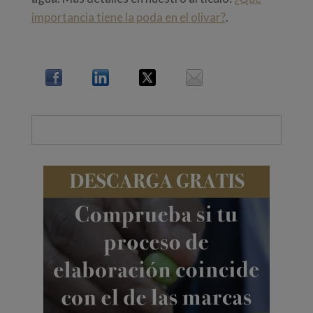
importancia
tiene
la
poda
en
el
olivar?
.