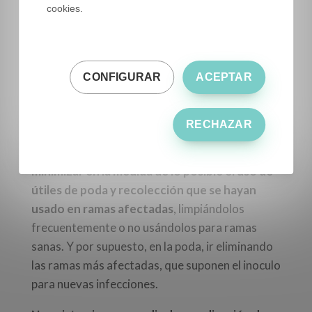
además de por simples roces entre ramas por el
cookies.
viento, etc. Las mismas herramientas de poda y
recolección, pueden ser un vector muy
importante de transmisión de la enfermedad.
CONFIGURAR
ACEPTAR
Medidas pasivas y preventivas de control,
serían
mantener las copas claras para
RECHAZAR
favorecer la ventilación, evitar hacer
demasiadas heridas en la recolección, y
minimizar en la medida de lo posible el uso de
útiles de poda y recolección que se hayan
usado en ramas afectadas
, limpiándolos
frecuentemente o no usándolos para ramas
sanas. Y por supuesto, en la poda, ir eliminando
las ramas más afectadas, que suponen el inoculo
para nuevas infecciones.