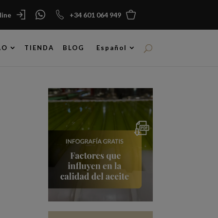
ine
+34 601 064 949
AO
TIENDA
BLOG
Español