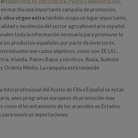
 el
Ministerio de Agricultura, Pesca y Alimentación
,
o en marcha una importante campaña de promoción,
e oliva virgen extra
también ocupa un lugar importante,
 calidad y excelencia del sector agroalimentario español.
cionales toda la información necesaria para promover la
de los productos españoles por parte de inversores,
determinados mercados objetivos, como son: EE.UU.,
ria, Irlanda, Países Bajos y nórdicos, Rusia, Sudeste
n y Oriente Medio. La campaña está teniendo
 Interprofesional del Aceite de Oliva Español se están
itaria, unos programas europeos de promoción muy
tes como el levantamiento de los aranceles en Estados
s para nuestras exportaciones.