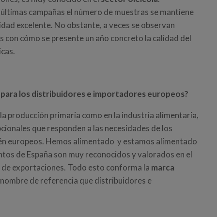
s últimas campañas el número de muestras se mantiene
lidad excelente. No obstante, a veces se observan
s con cómo se presente un año concreto la calidad del
icas.
 para los distribuidores e importadores europeos?
a producción primaria como en la industria alimentaria,
cionales que responden a las necesidades de los
bién europeos. Hemos alimentado y estamos alimentado
mentos de España son muy reconocidos y valorados en el
s de exportaciones. Todo esto conforma la
marca
n nombre de referencia que distribuidores e