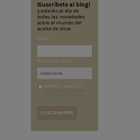
¡Suscríbete al blog!
y estarás al día de
todas las novedades
sobre el mundo del
aceite de oliva
Email
*
Dinos quién eres
*
He leído y acepto la
Política de Privacidad y
Protección de Datos
*