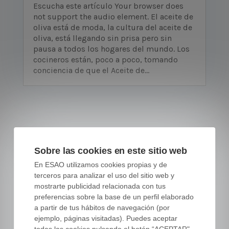
Escucha este artículo Your browser does
not support the audio element. El aceite de
oliva está de moda, la cultura del aceite de
oliva, está llegando sin prisa pero sin
pausa a todos los hogares del mundo. Los
cocineros están, poco a poco, tomando
conciencia de que el Aceite de...
Sobre las cookies en este sitio web
En ESAO utilizamos cookies propias y de
terceros para analizar el uso del sitio web y
mostrarte publicidad relacionada con tus
preferencias sobre la base de un perfil elaborado
a partir de tus hábitos de navegación (por
ejemplo, páginas visitadas). Puedes aceptar
todas las cookies pulsando el botón “ACEPTAR",