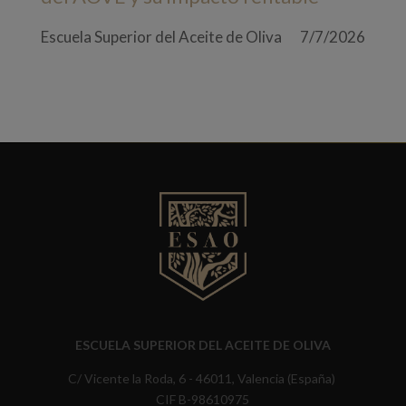
Escuela Superior del Aceite de Oliva
7/7/2026
ESCUELA SUPERIOR DEL ACEITE DE OLIVA
C/ Vicente la Roda, 6 - 46011, Valencia (España)
CIF B-98610975