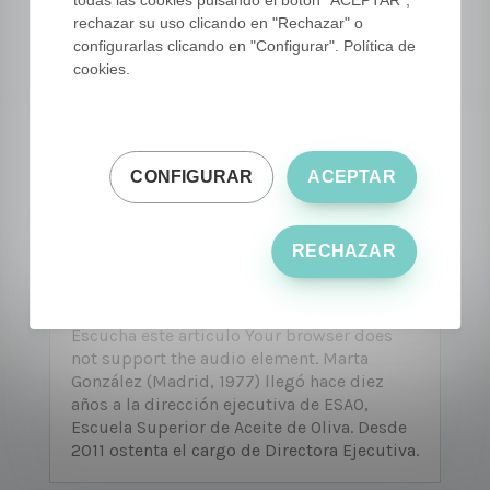
rechazar su uso clicando en "Rechazar" o
configurarlas clicando en "Configurar". Política de
cookies.
Conversaciones ESAO
CONFIGURAR
ACEPTAR
Guide: Marta González,
Directora Ejecutiva de
RECHAZAR
ESAO
26 AGO, 21
|
PREMIOS
Escucha este artículo Your browser does
not support the audio element. Marta
González (Madrid, 1977) llegó hace diez
años a la dirección ejecutiva de ESAO,
Escuela Superior de Aceite de Oliva. Desde
2011 ostenta el cargo de Directora Ejecutiva.