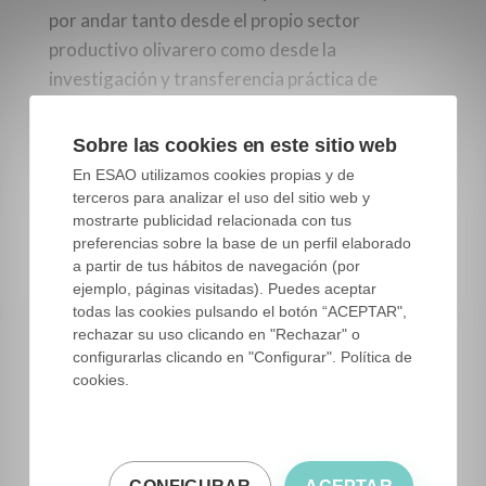
por andar tanto desde el propio sector
productivo olivarero como desde la
investigación y transferencia práctica de
resultados. El agricultor realiza los
tratamientos foliares y abonados muchas veces
Sobre las cookies en este sitio web
por decisiones de última hora y sin realmente
En ESAO utilizamos cookies propias y de
tener conocimientos claros acerca de las
terceros para analizar el uso del sitio web y
mostrarte publicidad relacionada con tus
necesidades reales de la finca en cada
preferencias sobre la base de un perfil elaborado
momento, en cada año, del comportamiento de
a partir de tus hábitos de navegación (por
los distintos fertilizantes en sus suelos, etc.
ejemplo, páginas visitadas). Puedes aceptar
todas las cookies pulsando el botón “ACEPTAR",
La investigación en nutrición del olivar suele
rechazar su uso clicando en "Rechazar" o
configurarlas clicando en "Configurar". Política de
efectuarse en escenarios muy concretos por lo
cookies.
que no se tienen en cuenta multitud de factores
y los resultados suelen ser poco aplicables a la
realidad. También existe un gran
desconocimiento del sector suministrador y