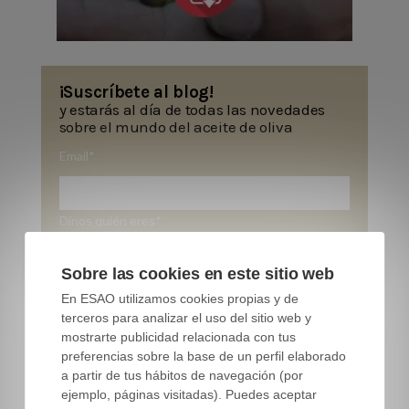
¡Suscríbete al blog!
y estarás al día de todas las novedades
sobre el mundo del aceite de oliva
Email
*
Dinos quién eres
*
Sobre las cookies en este sitio web
He leído y acepto la
Política de Privacidad y
En ESAO utilizamos cookies propias y de
Protección de Datos
*
terceros para analizar el uso del sitio web y
mostrarte publicidad relacionada con tus
preferencias sobre la base de un perfil elaborado
a partir de tus hábitos de navegación (por
ejemplo, páginas visitadas). Puedes aceptar