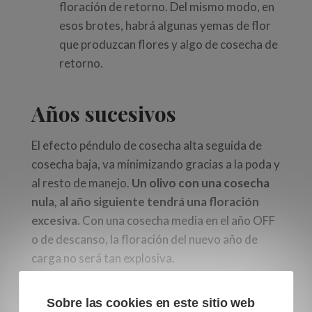
floración de retorno. Del mismo modo, en
esos brotes, habrá algunas yemas de flor
que produzcan flores y algo de cosecha de
retorno.
Años sucesivos
El efecto péndulo de cosecha alta seguida de
cosecha baja, va minimizando gracias a la poda y
al resto de manejo.
Un olivo con una cosecha
nula, al año siguiente tendrá una floración
excesiva.
Con una cosecha media en el año OFF
o de descanso, la floración del nuevo año de
carga no será tan explosiva.
Sobre las cookies en este sitio web