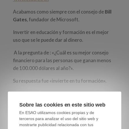
Acabamos como siempre con el consejo de
Bill
Gates
, fundador de Microsoft.
Invertir en educación y formación es el mejor
uso que se le puede dar al dinero.
A la pregunta de :
«
¿Cuál es su mejor consejo
financiero para las personas que ganan menos
de 100.000 dólares al año?
»
.
Su respuesta fue
«
invierte en tu formación
»
.
Sobre las cookies en este sitio web
En ESAO utilizamos cookies propias y de
terceros para analizar el uso del sitio web y
mostrarte publicidad relacionada con tus