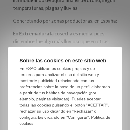
irá moldeando de aquí a finales de otoño, según
temperaturas, plagas y lluvias.
Concretando por zonas productoras, en España:
En
Extremadura
la cosecha es media, pues
diciembre fue algo más lluvioso que en otras
zonas y el olivo floreció en mejor situación.
Sobre las cookies en este sitio web
En
Andalucía
, en las zonas tempranas y medias
En ESAO utilizamos cookies propias y de
la cosecha es baja, siendo mejor en las zonas
terceros para analizar el uso del sitio web y
altas orientales. El centro de Andalucía, con las
mostrarte publicidad relacionada con tus
campiñas de Jaén a la cabeza, aportan el grueso
preferencias sobre la base de un perfil elaborado
de la producción nacional, por lo que si estas
a partir de tus hábitos de navegación (por
ejemplo, páginas visitadas). Puedes aceptar
zonas fallan, la cosecha nacional es baja.
todas las cookies pulsando el botón “ACEPTAR",
rechazar su uso clicando en "Rechazar" o
En
Castilla la Mancha
la situación es análoga a la
configurarlas clicando en "Configurar". Política de
andaluza, con algo más de cosecha en las zonas
cookies.
más orientales.