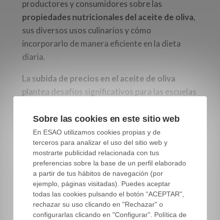
productores y consumidores sobre las
propiedades nutricionales del aceite de oliva
,
sus diversos usos culinarios y cómo
incorporarlo de manera eficiente en la dieta
diaria.
La s
ubida de precios en el aceite de oliva
plantea desafíos significativos para las escuelas
y otros sectores.
Sobre las cookies en este sitio web
La comprensión de los factores detrás de este
En ESAO utilizamos cookies propias y de
aumento es fundamental para abordar el
terceros para analizar el uso del sitio web y
problema de manera efectiva.
mostrarte publicidad relacionada con tus
preferencias sobre la base de un perfil elaborado
a partir de tus hábitos de navegación (por
Al mismo tiempo, la
formación hacia el
ejemplo, páginas visitadas). Puedes aceptar
consumidor
emerge como una
estrategia
todas las cookies pulsando el botón “ACEPTAR",
esencial
para garantizar que el
valor
rechazar su uso clicando en "Rechazar" o
nutricional y culinario del aceite de oliva
no se
configurarlas clicando en "Configurar". Política de