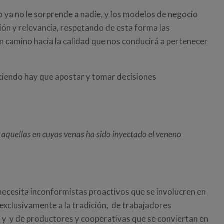
to ya no le sorprende a nadie, y los modelos de negocio
ón y relevancia, respetando de esta forma las
 camino hacia la calidad que nos conducirá a pertenecer
ciendo hay que apostar y tomar decisiones
aquellas en cuyas venas ha sido inyectado el veneno
 necesita inconformistas proactivos que se involucren en
exclusivamente a la tradición, de trabajadores
o y y de productores y cooperativas que se conviertan en