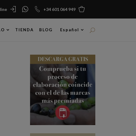
ine
+34 601 064 949
AO
TIENDA
BLOG
Español