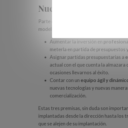
Nuevos modelos de em
Parte de las características que han de te
modelos serían:
Aumentar la inversión en
profesiona
meterla en partida de presupuestos 
Asignar partidas presupuestarias a
e
actual con el que cuenta la almazara 
ocasiones llevarnos al éxito.
Contar con un
equipo ágil y dinámic
nuevas tecnologías y nuevas maneras d
comercialización.
Estas tres premisas, sin duda son importan
implantadas desde la dirección hasta los 
que se alejen de su implantación.