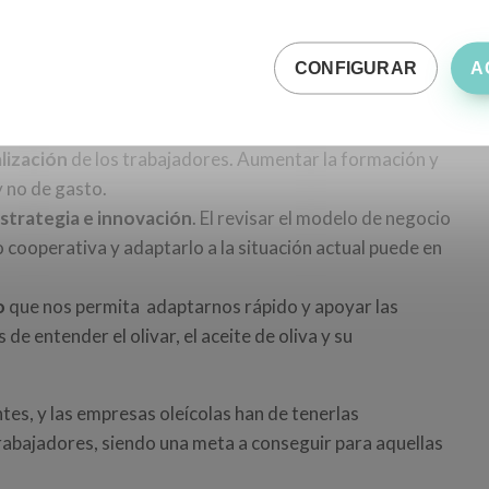
presas oleícolas
CONFIGURAR
A
ner las empresas oleícolas para adaptarse a los nuevos
lización
de los trabajadores. Aumentar la formación y
y no de gasto.
strategia e innovación
. El revisar el modelo de negocio
o cooperativa y adaptarlo a la situación actual puede en
o
que nos permita adaptarnos rápido y apoyar las
e entender el olivar, el aceite de oliva y su
tes, y las empresas oleícolas han de tenerlas
trabajadores, siendo una meta a conseguir para aquellas