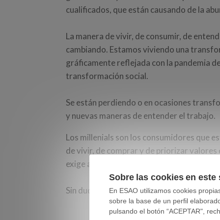
cualificados, que están causando de la a
La manera de vivir, de consumir, de entende
cambiando. Estamos viviendo una transfor
gráficamente reflejada con la pandemia de
transformación social.
Se están perdiendo o en ocasiones transf
y nuevas maneras de entender el trabajo.
Los millenials son los consumidores que 
de vivir, de comprar y de priorizar valor
exige adaptación en valores, en producto y
Sobre las cookies en este 
Sin duda son nuevas realidades que se tr
En ESAO utilizamos cookies propias 
sobre la base de un perfil elaborad
pulsando el botón “ACEPTAR", rechaz