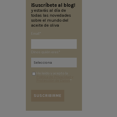
¡Suscríbete al blog!
y estarás al día de
todas las novedades
sobre el mundo del
aceite de oliva
Email
*
Dinos quién eres
*
He leído y acepto la
Política de Privacidad y
Protección de Datos
*