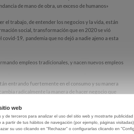
bundancia de mano de obra, un exceso de humanos»
r el trabajo, de entender los negocios y la vida, están
mación social, transformación que en 2020 se vió
l covid-19, pandemia que no dejó a nadie ajeno a esta
ormando empleos tradicionales, y nacen nuevos empleos
están entrando fuertemente en el consumo y su manera
es cambia radicalmente la manera de hacer negocio que
 servicio a los que dar respuesta.
sitio web
ansforman en nuevas oportunidades de negocio.
y de terceros para analizar el uso del sitio web y mostrarte publicidad
o a partir de tus hábitos de navegación (por ejemplo, páginas visitadas
ar su uso clicando en "Rechazar" o configurarlas clicando en "Configu