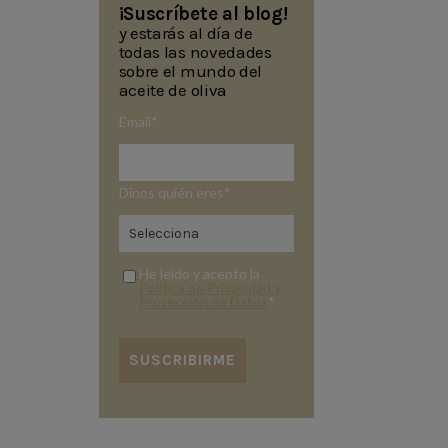
¡Suscríbete al blog!
y estarás al día de
todas las novedades
sobre el mundo del
aceite de oliva
Email
*
Dinos quién eres
*
He leído y acepto la
Política de Privacidad y
Protección de Datos
*