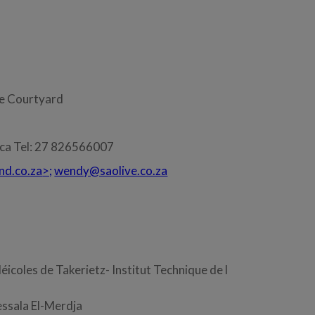
he Courtyard
ica Tel: 27 826566007
nd.co.za
>;
wendy@saolive.co.za
éicoles de Takerietz- Institut Technique de l
essala El-Merdja