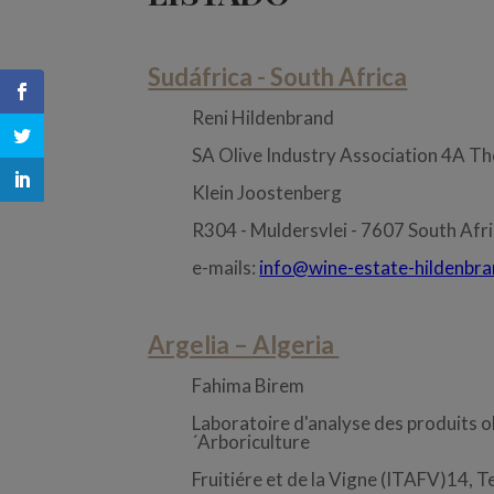
Sudáfrica - South Africa
Reni Hildenbrand
SA Olive Industry Association 4A T
Klein Joostenberg
R304 - Muldersvlei - 7607 South Afr
e-mails:
info@wine-estate-hildenbra
Argelia – Algeria
Fahima Birem
Laboratoire d'analyse des produits ol
´Arboriculture
Fruitiére et de la Vigne (ITAFV)14, T