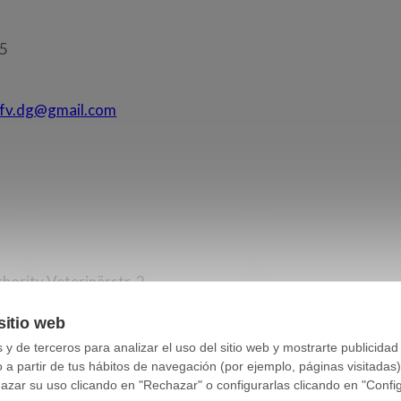
85
afv.dg@gmail.com
hority Veterinärstr. 2
sitio web
y de terceros para analizar el uso del sitio web y mostrarte publicidad
o a partir de tus hábitos de navegación (por ejemplo, páginas visitadas
ar su uso clicando en "Rechazar" o configurarlas clicando en "Configu