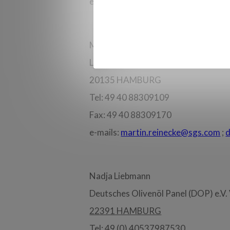
e-mails:
gabriele.zeiler-hilgart@lgl.
Martin Reinecke SGS Germany Gmb
Laboratory Services Hamburg Wei
20135 HAMBURG
Tel: 49 40 88309109
Fax: 49 40 88309170
e-mails:
martin.reinecke@sgs.com
;
Nadja Liebmann
Deutsches Olivenöl Panel (DOP) e.V
22391 HAMBURG
Tel: 49 (0) 40537987530