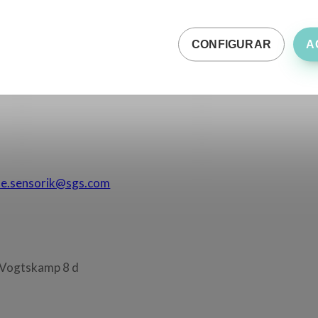
bayern.de
;
Oliveoil@lgl.bayern.de
CONFIGURAR
A
H
denbaumsweg 137
de.sensorik@sgs.com
. Vogtskamp 8 d