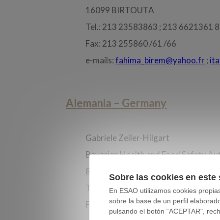
16099 BIRTOUTA
Tel.: 213 23583863 ; 213 6621361 
Fax: 213 255860 /61 /66
e-mails:
fahima_birem@yahoo.fr
;
it
Alemania – Germany
Gabriele Zeiler-Hilgart
Bavarian Health and Food Safety Aut
85764 OBERSCHLEISHEIM
Sobre las cookies en este 
Tel: 49 9131 6808 5521
En ESAO utilizamos cookies propias 
sobre la base de un perfil elaborad
Fax: 49 9131 6808 5425
pulsando el botón “ACEPTAR", rechaz