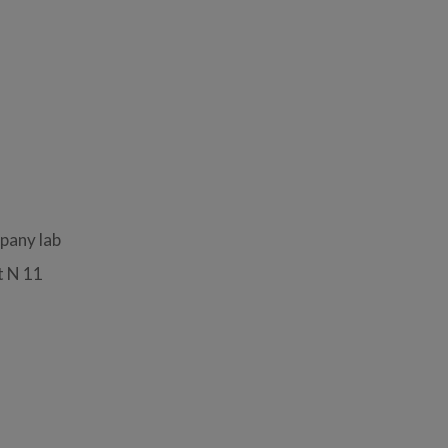
pany lab
t N 11