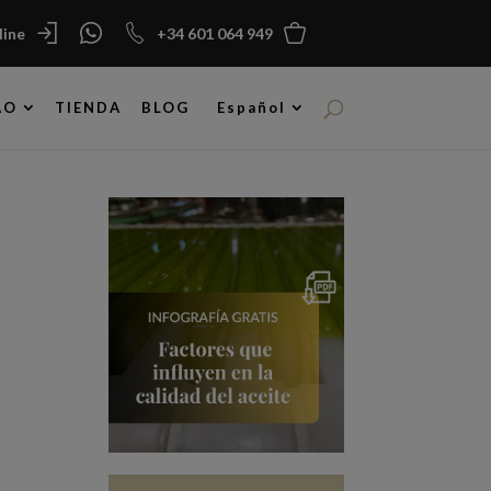
ine
+34 601 064 949
AO
TIENDA
BLOG
Español