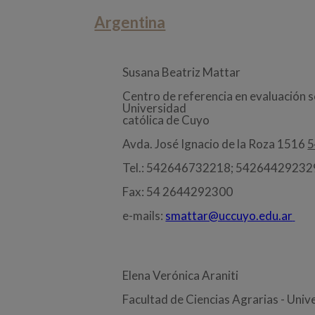
Argentina
Susana Beatriz Mattar
Centro de referencia en evaluación s
Universidad
católica de Cuyo
Avda. José Ignacio de la Roza 1516
5
Tel.: 542646732218; 5426442923
Fax: 54 2644292300
e-mails:
smattar@uccuyo.edu.ar
Elena Verónica Araniti
Facultad de Ciencias Agrarias - Uni