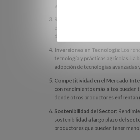
altos.
Rentabilidad de los Olivareros
: Par
en la rentabilidad de sus cultivos. L
del aceite y viceversa.
Inversiones en Tecnología
: Los ren
tecnología y prácticas agrícolas. La 
adopción de tecnologías avanzadas y 
Competitividad en el Mercado Inte
con rendimientos más altos pueden t
donde otros productores enfrentan 
Sostenibilidad del Sector
: Rendimi
sostenibilidad a largo plazo del
secto
productores que pueden tener menos 