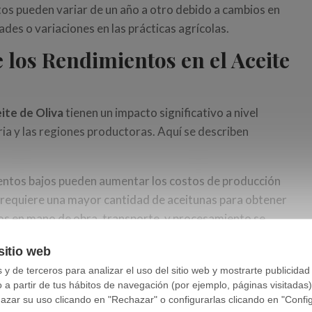
tos pueden variar de un año a otro debido a cambios en
des o variaciones en las prácticas agrícolas.
los Rendimientos en el Aceite
ite de Oliva
tienen un impacto significativo a nivel
ia y las regiones productoras. Aquí se describen
ientos bajos pueden aumentar los costos de producción
e requiere una mayor cantidad de aceitunas para obtener
tos en mano de obra, transporte, y procesamiento se
sitio web
ntos afectan directamente la
oferta de aceite
en el
y de terceros para analizar el uso del sitio web y mostrarte publicidad
o a partir de tus hábitos de navegación (por ejemplo, páginas visitadas
levar a una disminución de la oferta y, potencialmente,
ar su uso clicando en "Rechazar" o configurarlas clicando en "Configu
ciando a los productores que logran rendimientos más