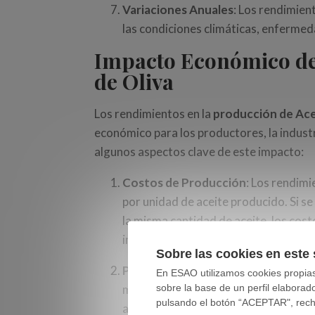
Variaciones Anuales
: Los rendimien
las condiciones climáticas, enfermeda
Impacto Económico de 
de Oliva
Los rendimientos en la
producción de
Ace
económico para los productores, la industr
algunos aspectos clave de este impacto:
Costos de Producción
: Los rendim
por unidad de aceite producido. Si s
la misma cantidad de aceite, los cos
incrementan.
Sobre las cookies en este 
Precios del Mercado
: Los rendimie
En ESAO utilizamos cookies propias 
sobre la base de un perfil elaborad
mercado. Rendimientos bajos pueden l
pulsando el botón “ACEPTAR", rechaz
a un aumento de los precios, benefi