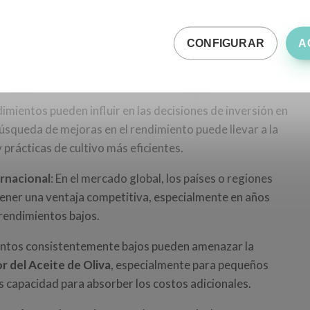
a los agricultores, los rendimientos son un factor crucial
CONFIGURAR
A
os rendimientos altos pueden compensar los precios bajos
dimientos pueden influir en las decisiones de inversión en
búsqueda de mejoras en el rendimiento puede llevar a la
prácticas de cultivo más eficientes.
rnacional
: En el mercado global, los países o regiones
ener una ventaja competitiva, especialmente en años
rendimientos bajos.
entos consistentemente bajos pueden amenazar la
r del Aceite de Oliva
, especialmente para pequeños
capacidad para absorber los costos adicionales.