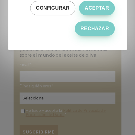
CONFIGURAR
ACEPTAR
RECHAZAR
¡Suscríbete al blog!
y estarás al día de todas las novedades
sobre el mundo del aceite de oliva
Email
*
Dinos quién eres
*
He leído y acepto la
Política de Privacidad y
Protección de Datos
*