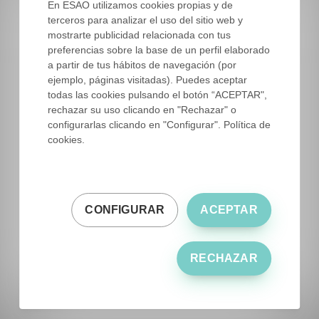
En ESAO utilizamos cookies propias y de
terceros para analizar el uso del sitio web y
mostrarte publicidad relacionada con tus
preferencias sobre la base de un perfil elaborado
El sentido olfativo
a partir de tus hábitos de navegación (por
ejemplo, páginas visitadas). Puedes aceptar
El aroma del aceite de oliva virgen se percibe
todas las cookies pulsando el botón “ACEPTAR",
como resultado de la interacción entre
rechazar su uso clicando en "Rechazar" o
configurarlas clicando en "Configurar". Política de
numerosos compuestos volátiles y sus
cookies.
correspondientes receptores olfativos. En
general, el aroma será la percepción dominante
de cualquier alimento.
CONFIGURAR
ACEPTAR
El sentido del olfato comienza a funcionar
cuando es estimulado por moléculas en el aire
que respiramos o por sustancias volátiles en los
RECHAZAR
alimentos que se transportan a la nariz o la
boca.