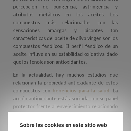
percepción de pungencia, astringencia y
atributos metálicos en los aceites. Los
compuestos más relacionados con las
sensaciones amargas y picantes tan
características del aceite de oliva virgen son los
compuestos fenólicos. El perfil fenólico de un
aceite influye en su estabilidad oxidativa dado
que los fenoles son antioxidantes.
En la actualidad, hay muchos estudios que
relacionan la propiedad antioxidante de estos
compuestos con
beneficios para la salud
. La
acción antioxidante está asociada con su papel
protector frente al envejecimiento relacionado
con la oxidación.
Sobre las cookies en este sitio web