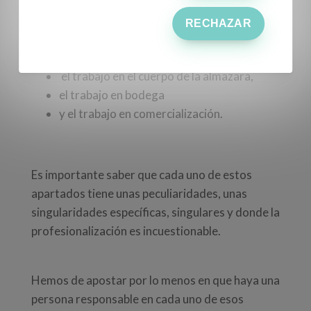
gerencia
RECHAZAR
el trabajo de campo, en el olivar
el trabajo en el patio,
el trabajo en el cuerpo de la almazara,
el trabajo en bodega
y el trabajo en comercialización.
Es importante saber que cada uno de estos
apartados tiene unas peculiaridades, unas
singularidades específicas, singulares y donde la
profesionalización es incuestionable.
Hemos de apostar por lo menos en que haya una
persona responsable en cada uno de esos