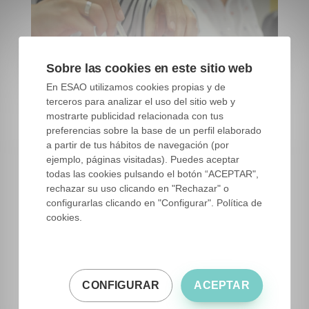
Sobre las cookies en este sitio web
En ESAO utilizamos cookies propias y de
terceros para analizar el uso del sitio web y
mostrarte publicidad relacionada con tus
preferencias sobre la base de un perfil elaborado
a partir de tus hábitos de navegación (por
ejemplo, páginas visitadas). Puedes aceptar
todas las cookies pulsando el botón “ACEPTAR",
Alumnos en formación de Cata de AOV de ESAO. Banco
rechazar su uso clicando en "Rechazar" o
de imágenes ESAO
configurarlas clicando en "Configurar". Política de
cookies.
La almazara o cooperativa productora de aceite
de oliva virgen ideal sería aquella que
CONFIGURAR
ACEPTAR
consiguiera cuanto menos distinguir entre: