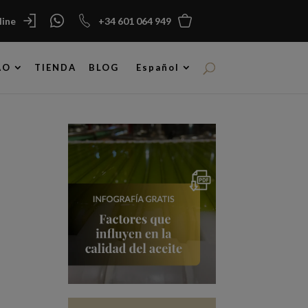
ine
+34 601 064 949
AO
TIENDA
BLOG
Español