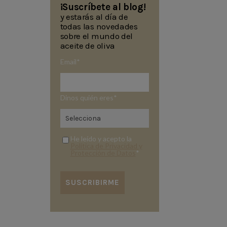
¡Suscríbete al blog!
y estarás al día de
todas las novedades
sobre el mundo del
aceite de oliva
Email
*
Dinos quién eres
*
He leído y acepto la
Política de Privacidad y
Protección de Datos
*