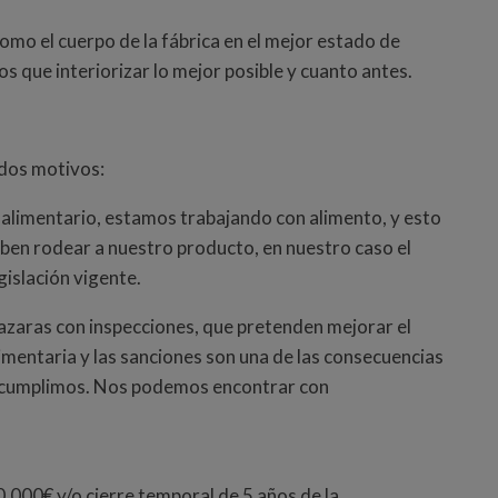
como el cuerpo de la fábrica en el mejor estado de
s que interiorizar lo mejor posible y cuanto antes.
 dos motivos:
alimentario, estamos trabajando con alimento, y esto
eben rodear a nuestro producto, en nuestro caso el
gislación vigente.
zaras con inspecciones, que pretenden mejorar el
imentaria y las sanciones son una de las consecuencias
a cumplimos. Nos
podemos encontrar con
.000€ y/o cierre temporal de 5 años de la