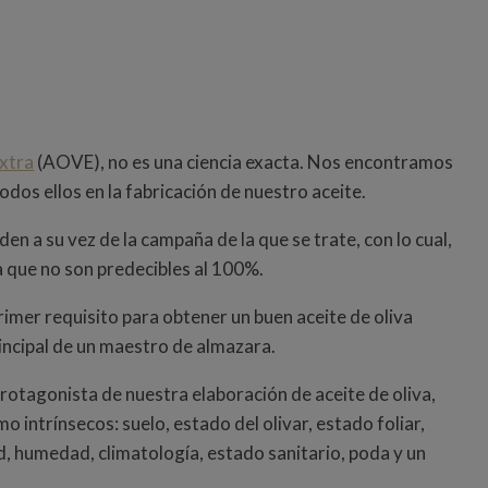
Extra
(AOVE), no es una ciencia exacta.
Nos encontramos
odos ellos en la fabricación de nuestro aceite.
n a su vez de la campaña de la que se trate, con lo cual,
 que no son predecibles al 100%.
primer requisito para obtener un buen aceite de oliva
 principal de un maestro de almazara.
protagonista de nuestra elaboración de aceite de oliva,
mo intrínsecos: s
uelo, estado del olivar, estado foliar,
ud, humedad, climatología, estado sanitario, poda y un