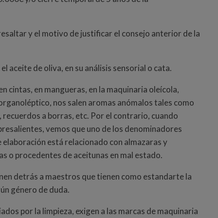
ltar y el motivo de justificar el consejo anterior de la
el aceite de oliva, en su análisis sensorial o cata.
n cintas, en mangueras, en la maquinaria oleícola,
 organoléptico, nos salen aromas anómalos tales como
 recuerdos a borras, etc.
Por el contrario, cuando
obresalientes, vemos que uno de los denominadores
e elaboración está relacionado con almazaras y
cas o procedentes de aceitunas en mal estado.
ienen detrás a maestros que tienen como estandarte la
ngún género de duda.
dos por la limpieza, exigen a las marcas de maquinaria