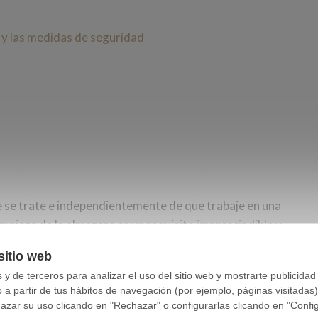
 y las medidas de seguridad
se trate e independientemente de que trabaje en una
impieza de la almazara es un requisito imprescindible y
n cuenta.
sitio web
y de terceros para analizar el uso del sitio web y mostrarte publicidad
o a partir de tus hábitos de navegación (por ejemplo, páginas visitadas
ar su uso clicando en "Rechazar" o configurarlas clicando en "Configu