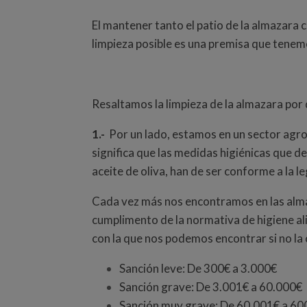
El mantener tanto el patio de la almazara 
limpieza posible es una premisa que tenemo
Resaltamos la limpieza de la almazara por
1.-
Por un lado, estamos en un sector agro
significa que las medidas higiénicas que d
aceite de oliva, han de ser conforme a la le
Cada vez más nos encontramos en las alma
cumplimento de la normativa de higiene al
con la que nos podemos encontrar si no l
Sanción leve: De 300€ a 3.000€
Sanción grave: De 3.001€ a 60.000€
Sanción muy grave: De 60.001€ a 600