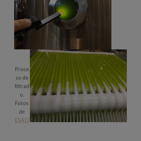
Proce
so de
filtrad
o.
Fotos
de
ESAO