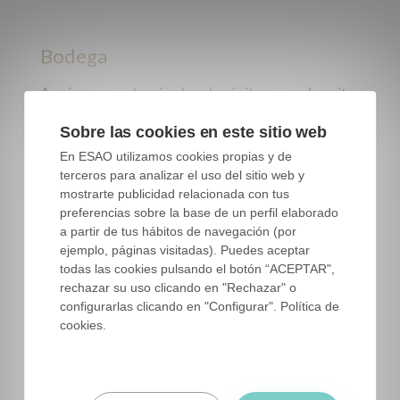
Bodega
Aquí se encontrarían los depósitos con el aceite
ya guardado, y clasificado según la calidad que
Sobre las cookies en este sitio web
tenga. Si estamos ante una
maquila
, en este
En ESAO utilizamos cookies propias y de
momento el cliente que ha traído sus aceitunas
terceros para analizar el uso del sitio web y
se llevaría el aceite correspondiente a la partida
mostrarte publicidad relacionada con tus
de aceitunas que ha llevado. Puede suceder que
preferencias sobre la base de un perfil elaborado
a partir de tus hábitos de navegación (por
un cliente desee que le guardemos en nuestra
ejemplo, páginas visitadas). Puedes aceptar
almazara su aceite, con lo cual nos alquilará un
todas las cookies pulsando el botón “ACEPTAR",
pequeño espacio donde tendrá su depósito con
rechazar su uso clicando en "Rechazar" o
configurarlas clicando en "Configurar". Política de
su aceite. En el caso de las cooperativas, el
cookies.
aceite es la mezcla de todos los aceites de los
socios. Es decir, los socios van llevando las
aceitunas y la cooperativa elabora el aceite en