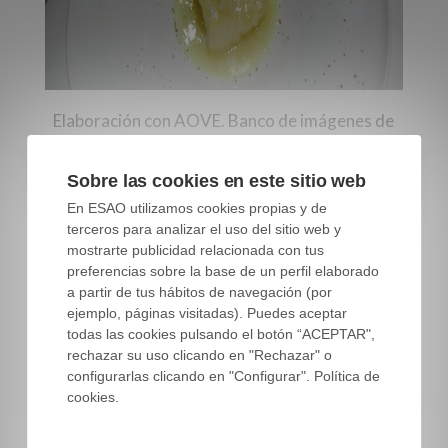
Elaboración con AOVE. Banco de imágenes de
ESAO
Sobre las cookies en este sitio web
En ESAO utilizamos cookies propias y de
terceros para analizar el uso del sitio web y
Cuando aprendemos a cocinar con aceite de
mostrarte publicidad relacionada con tus
oliva virgen, y tomamos consciencia, además de
preferencias sobre la base de un perfil elaborado
lo que nos aporta en palatabilidad o aromas, y
a partir de tus hábitos de navegación (por
ejemplo, páginas visitadas). Puedes aceptar
también en salud, entendemos lo importante
todas las cookies pulsando el botón “ACEPTAR",
que es su utilización, a la vez que empezamos a
rechazar su uso clicando en "Rechazar" o
aprender a desplazar al resto de grasas no
configurarlas clicando en "Configurar". Política de
saludables y que no nos aportan sensorialmente
cookies.
nada.