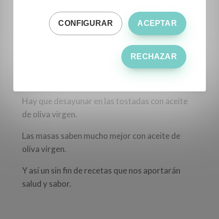
Hay que aprender a elaborar magdalenas con
aceite de oliva virgen.
CONFIGURAR
ACEPTAR
Hay que hacer los asados con aceite de oliva
RECHAZAR
virgen.
Hay que freír en aceite de oliva virgen.
Hay que desayunar en las tostadas con aceite
de oliva virgen.
Las masas saben mucho mejor con aceite de
oliva virgen.
Y así un sin fin de recetas que nos aportarán
salud y sabor.