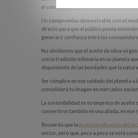
el valor del compromiso con la sostenibilid
Un
compromiso demostrable con el med
directo para que el público pueda entende
generará confianza entre los consumidore
No olvidemos que el aceite de oliva virgen 
con la tradición milenaria en un planeta q
disponiendo de las bondades que la natura
Ser cómplice en ese cuidado del planeta a l
consolidará tu imagen en mercados naciona
La sostenibilidad en tu empresa de aceite 
convertirse también en una aliada, en ese
Recuerda que la
profesionalización del sec
sector, pero que, poco a poco se está cons