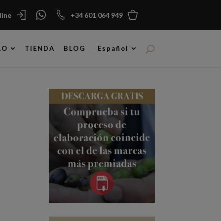
ine
+34 601 064 949
AO
TIENDA
BLOG
Español