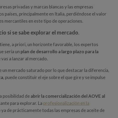
presas privadas y marcas blancas y las empresas
os países, principalmente en Italia, perdiéndose el valor
es mercantiles en este tipo de operaciones.
io si se sabe explorar el mercado
.
tiene, a priori, un horizonte favorable, los expertos
ue sería un
plan de desarrollo a largo plazo para la
 vas a lanzar al mercado.
 un mercado saturado por lo que destacar la diferencia,
ca
, puede constituir el eje sobre el que gire y se impulse
a posibilidad de
abrir la comercialización del AOVE al
ante para explorar. La
profesionalización en la
e ya de prácticamente todas las empresas de aceite de