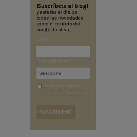
¡Suscríbete al blog!
y estarás al día de
todas las novedades
sobre el mundo del
aceite de oliva
Email
*
Dinos quién eres
*
He leído y acepto la
Política de Privacidad y
Protección de Datos
*