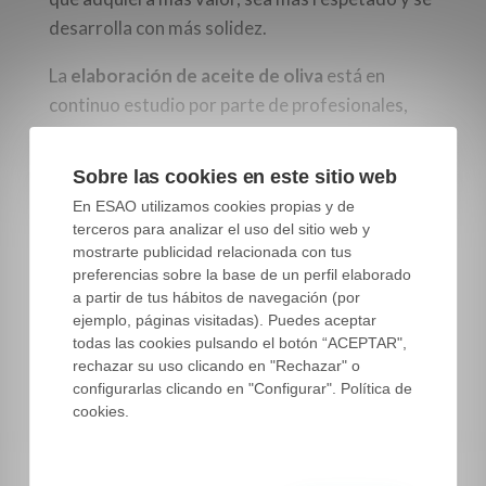
desarrolla con más solidez.
La
elaboración de aceite de oliva
está en
continuo estudio por parte de profesionales,
grupos de investigación, universidades,
empresas privadas y empresas de maquinaria
Sobre las cookies en este sitio web
oleícola. Esto quiere decir que es un sector
En ESAO utilizamos cookies propias y de
dinámico y de nada sirven todas estas
terceros para analizar el uso del sitio web y
investigaciones y dinamismo si no conseguimos
mostrarte publicidad relacionada con tus
preferencias sobre la base de un perfil elaborado
que la información llegue a los
Maestros de
a partir de tus hábitos de navegación (por
Almazara,
a los
productores
y
cooperativas
.
ejemplo, páginas visitadas). Puedes aceptar
todas las cookies pulsando el botón “ACEPTAR",
Esta transmisión de conocimiento no ha de ir
rechazar su uso clicando en "Rechazar" o
solo de arriba hacia abajo, el Maestro de
configurarlas clicando en "Configurar". Política de
cookies.
Almazara no puede estar esperando a que le
cuenten las novedades en cuanto a elaboración
de aceite de oliva, sino que las empresas son