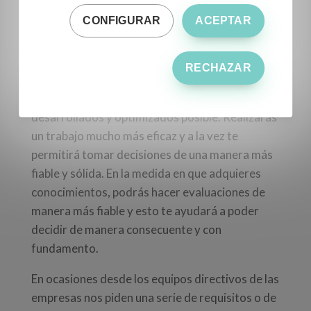
responsables de que sus trabajadores sean los
CONFIGURAR
ACEPTAR
que soliciten y sean formados según sus
carencias o según sus necesidades.
RECHAZAR
La formación en la elaboración de aceite te
ayudará a tener tus procesos lo más
desarrollados y optimizados posible. Realizarás
un trabajo mucho más eficaz y a la vez te
permitirá tomar decisiones de una manera más
fiable y sólida. En la medida en que adquieres
conocimientos, podrás hacer evaluaciones de
manera más fiable y esto te ayudará a poder
decidir de manera consecuente y con
fundamento.
En ocasiones desde los equipos directivos de las
empresas nos piden una serie de requisitos o de