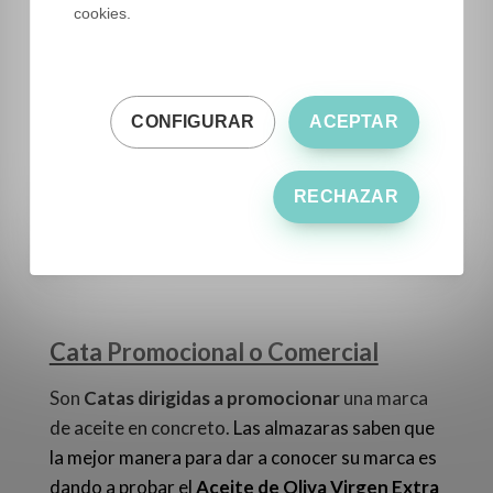
cookies.
CONFIGURAR
ACEPTAR
RECHAZAR
Sesión de cata a ciegas en ESAO. Banco de imágenes
ESAO
Cata Promocional o Comercial
Son
Catas dirigidas a promocionar
una marca
de aceite en concreto.
Las almazaras saben que
la mejor manera para dar a conocer su marca es
dando a probar el
Aceite de Oliva Virgen Extra