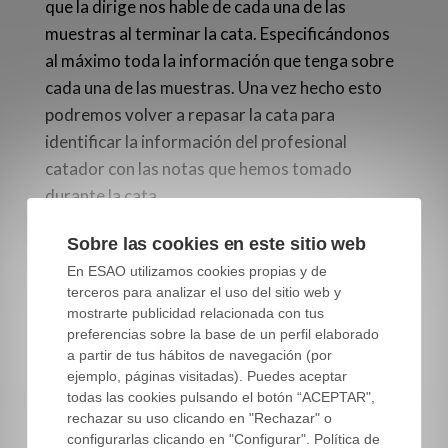
que la dirige nos hable de cada una de las
muestras al terminar la cata. E
specificándonos
al máximo toda la información que tenga sobre
cada una de las muestras.
Una vez hecho esto
podremos volver a repasar la cata para
identificar la información del profesional
catador con las notas que hemos tomado
durante la cata.
Sobre las cookies en este sitio web
En ESAO utilizamos cookies propias y de
terceros para analizar el uso del sitio web y
mostrarte publicidad relacionada con tus
preferencias sobre la base de un perfil elaborado
a partir de tus hábitos de navegación (por
ejemplo, páginas visitadas). Puedes aceptar
todas las cookies pulsando el botón “ACEPTAR",
rechazar su uso clicando en "Rechazar" o
configurarlas clicando en "Configurar". Política de