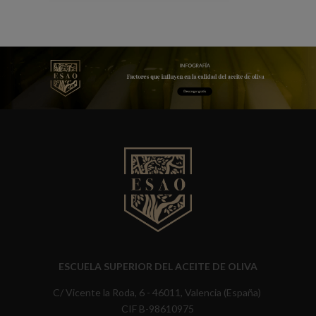
ESCUELA SUPERIOR DEL ACEITE DE OLIVA
C/ Vicente la Roda, 6 - 46011, Valencia (España)
CIF B-98610975